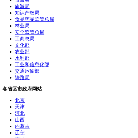
（单
旅游局
知识产权局
食品药品监管总局
解读
林业局
安全监管总局
（单
工商总局
文化部
解读信息发布
解读
农业部
水利部
解读回应
工业和信息化部
（单
交通运输部
铁路局
媒体评
各省区市政府网站
（单
北京
天津
河北
回应公众关注热点或 重大舆
山西
情数量（
单位：
次）
内蒙古
辽宁