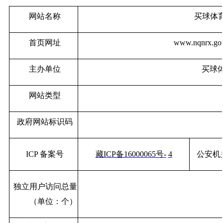
网站名称
买球体
首页网址
www.nqnrx.gov
主办单位
买球
网站类型
政府网站标识码
ICP 备案号
藏ICP备16000065号-
4
公安机
独立用户访问总量
（单位：个）