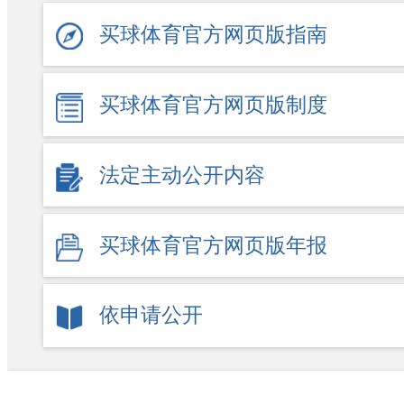
买球体育官方网页版指南
买球体育官方网页版制度
法定主动公开内容
买球体育官方网页版年报
依申请公开