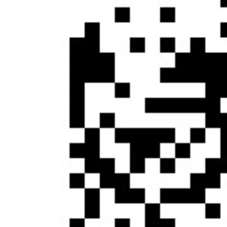
单位负责人：
旦增罗布
审核人：
李成双
联系电话：
0896-3652224
填
备注：
买球体育官方网站