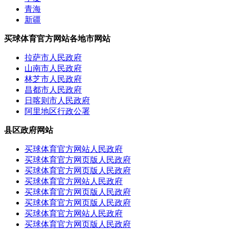
青海
数量
新疆
（单位：项）
买球体育官方网站各地市网站
拉萨市人民政府
山南市人民政府
林芝市人民政府
办件量
昌都市人民政府
自
日喀则市人民政府
（单位：件）
阿里地区行政公署
法
县区政府网站
是否使用统一平台
买球体育官方网站人民政府
买球体育官方网页版人民政府
买球体育官方网页版人民政府
收到
买球体育官方网站人民政府
买球体育官方网页版人民政府
（单
买球体育官方网页版人民政府
买球体育官方网站人民政府
办结
买球体育官方网页版人民政府