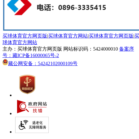
安全检测评估次数
（单位：次）
发现问题数量
买球体育官方网页版
|
买球体育官方网站
|
买球体育官方网页版
|
球体育官方网站
安全防护
（单位：个）
主办：买球体育官方网页版 网站标识码：5424000010
备案序
号：藏ICP备16000065号-2
问题整改数量
藏公网安备：54242102000109号
（单位：个）
是否建立安全监测预警机制