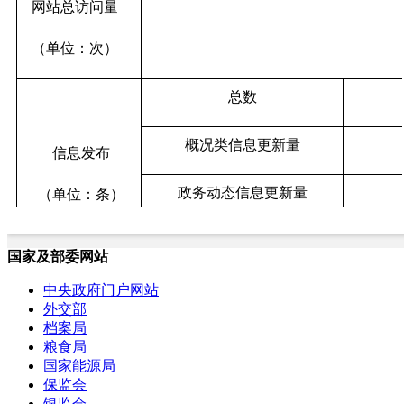
网站总访问量
（单位：次）
总数
概况类信息更新量
信息发布
政务动态信息更新量
（单位：条）
信息公开目录信息更新量
国家及部委网站
维护数量
中央政府门户网站
专栏专题
外交部
档案局
（单位：个）
新开设数量
粮食局
国家能源局
保监会
银监会