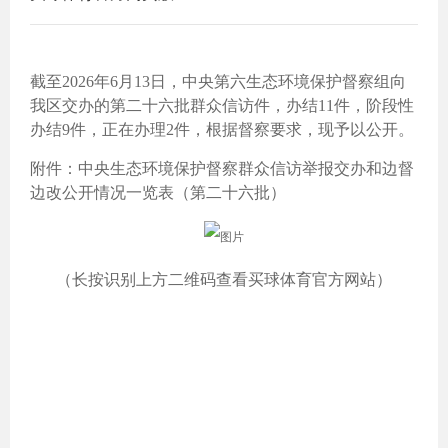
截至2026年6月13日，中央第六生态环境保护督察组向
我区交办的第二十六批群众信访件，办结11件，阶段性
办结9件，正在办理2件，根据督察要求，现予以公开。
附件：
中央生态环境保护督察群众信访举报交办和边督
边改公开情况一览表（第二十六批）
（长按识别上方二维码查看买球体育官方网站）