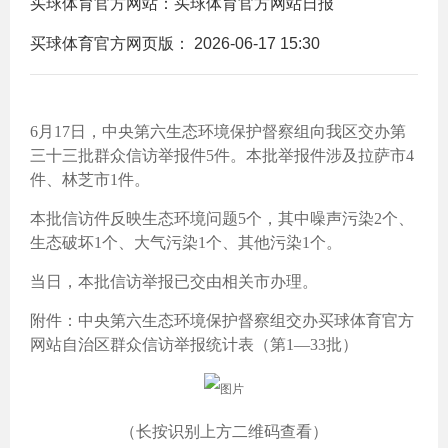
买球体育官方网站：买球体育官方网站日报
买球体育官方网页版：
2026-06-17 15:30
6月17日，中央第六生态环境保护督察组向我区交办第
三十三批群众信访举报件5件。本批举报件涉及拉萨市4
件、林芝市1件。
本批信访件反映生态环境问题5个，其中噪声污染2个、
生态破坏1个、大气污染1个、其他污染1个。
当日，本批信访举报已交由相关市办理。
附件：
中央第六生态环境保护督察组交办买球体育官方
网站自治区群众信访举报统计表（第1—33批）
（长按识别上方二维码查看）