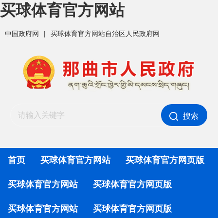
买球体育官方网站
中国政府网
|
买球体育官方网站自治区人民政府网
搜索
首页
买球体育官方网站
买球体育官方网页版
买球体育官方网站
买球体育官方网页版
买球体育官方网站
买球体育官方网页版