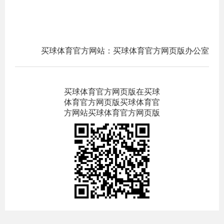
买球体育官方网站：买球体育官方网页版办公室
买球体育官方网页版在买球
体育官方网页版买球体育官
方网站买球体育官方网页版