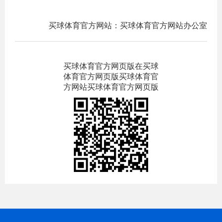
买球体育官方网站：买球体育官方网站办公室
买球体育官方网页版在买球
体育官方网页版买球体育官
方网站买球体育官方网页版