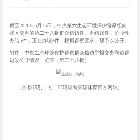
截至2026年6月15日，中央第六生态环境保护督察组向
我区交办的第二十八批群众信访件，办结16件，阶段性
办结5件，正在办理2件，根据督察要求，现予以公开。
附件：
中央生态环境保护督察群众信访举报交办和边督
边改公开情况一览表（第二十八批）
（长按识别上方二维码查看买球体育官方网站）