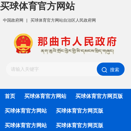
买球体育官方网站
中国政府网
|
买球体育官方网站自治区人民政府网
搜索
首页
买球体育官方网站
买球体育官方网页版
买球体育官方网站
买球体育官方网页版
买球体育官方网站
买球体育官方网页版