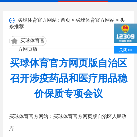
买球体育官方网站 :
首页
>
买球体育官方网站
>
头
条推荐
买球体育官
方网页版
关闭>>
买球体育官方网页版自治区
召开涉疫药品和医疗用品稳
价保质专项会议
买球体育官方网站：买球体育官方网页版自治区人民政
府