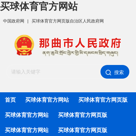
买球体育官方网站
中国政府网
|
买球体育官方网页版自治区人民政府网
搜索
首页
买球体育官方网站
买球体育官方网页版
买球体育官方网站
买球体育官方网页版
买球体育官方网站
买球体育官方网页版