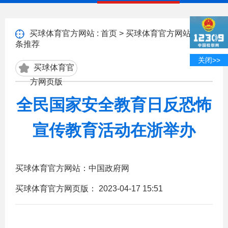
买球体育官方网站 :
首页
>
买球体育官方网站
>
头
条推荐
关闭>>
买球体育官
方网页版
全民国家安全教育日反恐怖
宣传教育活动在浙举办
买球体育官方网站：中国政府网
买球体育官方网页版：
2023-04-17 15:51