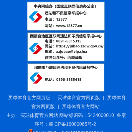
买球体育官方网页版
|
买球体育官方网页版
|
买球体育
官方网页版
|
买球体育官方网站
主办：买球体育官方网站 网站标识码：5424000010
备案
序号：藏ICP备16000065号-2