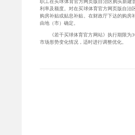
职工在买球体育官方网页版自治区购买新建
利率及额度。对在买球体育官方网页版自治
购房补贴或贴息补贴。在财政厅下达的购房补
由地（市）确定。
《若干买球体育官方网站》执行期限为3
市场形势变化情况，适时进行调整优化。