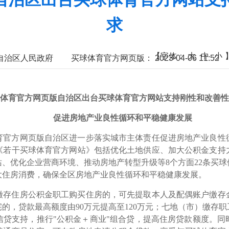
求
【字体：
大
中
小
自治区人民政府
买球体育官方网页版：
2023-04-06 11:52
体育官方网页版自治区出台买球体育官方网站支持刚性和改善性
促进房地产业良性循环和平稳健康发展
育官方网页版自治区进一步落实城市主体责任促进房地产业良性
《若干买球体育官方网站》包括优化土地供应、加大公积金支持
、优化企业营商环境、推动房地产转型升级等8个方面22条买
大住房消费，确保全区房地产业良性循环和平稳健康发展。
缴存住房公积金职工购买住房的，可先提取本人及配偶账户缴存
的，贷款最高额度由90万元提高至120万元；七地（市）缴存
信贷支持，推行"公积金＋商业"组合贷，提高住房贷款额度。同