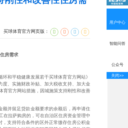
用户中心
】
买球体育官方网页版：
智能问答
住房需求
公众号
关闭>>
循环和平稳健康发展若干买球体育官方网站》
力度、实施财政补贴、加大税收支持、加大金
球体育官方网站措施，因城施策支持刚性和改善
金额并留足贷款金额要求的余额后，再申请住
职工在拉萨购房的，可在自治区住房资金管理中
时，支持符合条件的区外正常缴存住房公积金