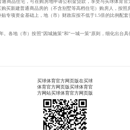
普通商品住宅，可在购房地申请公积金贷款，享受与买球体育官
区购买新建普通商品房的（不含别墅等高档住宅）购房人，按照房
贴专项资金基础上，地（市）财政应按不低于1.5倍的比例配
年。各地（市）按照"因城施策"和"一城一策"原则，细化出台
买球体育官方网页版在买球
体育官方网页版买球体育官
方网站买球体育官方网页版