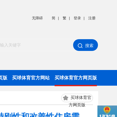
无障碍
简
|
繁
|
登录
|
注册
搜索
页版
买球体育官方网站
买球体育官方网页版
买球体育官
方网页版
持刚性和改善性住房需