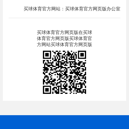
买球体育官方网站：买球体育官方网页版办公室
买球体育官方网页版在买球
体育官方网页版买球体育官
方网站买球体育官方网页版