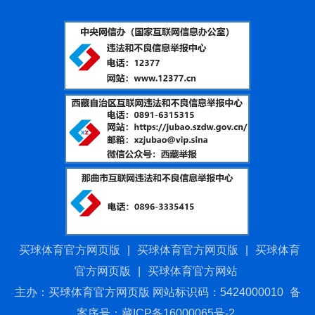
买球体育官方网页版
|
买球体育官方网页版
|
买球体育
官方网页版
|
买球体育官方网站
主办：买球体育官方网页版 网站标识码：5424000010
备
案序号：藏ICP备16000065号-2