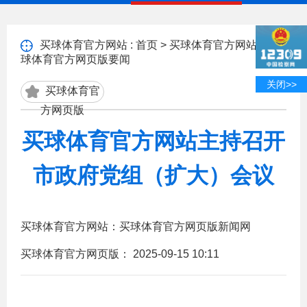
买球体育官方网站 :
首页
>
买球体育官方网站
>
买
球体育官方网页版要闻
关闭>>
买球体育官
方网页版
买球体育官方网站主持召开
市政府党组（扩大）会议
买球体育官方网站：买球体育官方网页版新闻网
买球体育官方网页版：
2025-09-15 10:11