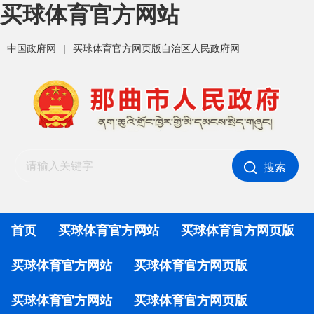
买球体育官方网站
中国政府网
|
买球体育官方网页版自治区人民政府网
搜索
首页
买球体育官方网站
买球体育官方网页版
买球体育官方网站
买球体育官方网页版
买球体育官方网站
买球体育官方网页版