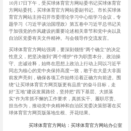
10月17日下午，受买球体育官方网站委书记买球体育官
方网站委托，买球体育官方网站委副书记、市长买球体
育官方网站主持召开市委理论学习中心组学习会议，专
题学习《习近平谈治国理政》第五卷中习近平总书记关
于加强党的作风建设的重要论述相关章节和党中央以及
自治区党委有关文件精神。与会领导作交流发言。
买球体育官方网站强调，要深刻领悟"两个确立"的决定
性意义，把坚决做到"两个维护"作为职责本分、政治操
守、忠诚诠释，始终在思想上政治上行动上同以习近平
同志为核心的党中央保持高度一致，敢于在大是大非面
前发声亮剑，确保各项工作始终沿着正确方向前进。围
绕"让买球体育官方网页版更有品质"的奋斗目标，走
好"五地"建设发展路径，坚持把"四下基层、大抓落
实"作为常抓不懈的工作要求，真抓实干、履职尽责、
担当作为，推动党中央精神和自治区党委决策部署在买
球体育官方网页版落地生根、开花结果。
买球体育官方网站：买球体育官方网站办公室