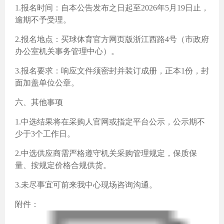
1.
报名时间：
自本公告发布之日起至
2026
年
5
月
19
日止，
逾期不予受理。
2.
报名地点：
买球体育官方网页版浙江西路
4
号（市政府
办公室机关事务管理中心）。
3.
报名要求：
响应文件须密封并装订成册，正本
1
份，封
面加盖单位公章。
六、其他事项
1.
中选结果将在采购人官网或指定平台公示，公示期不
少于
3
个工作日
。
2.
中选供应商需严格遵守机关采购管理规定，保质保
量、按规定价格合规供货
。
3.
未尽事宜可前来我中心现场咨询沟通。
附件：