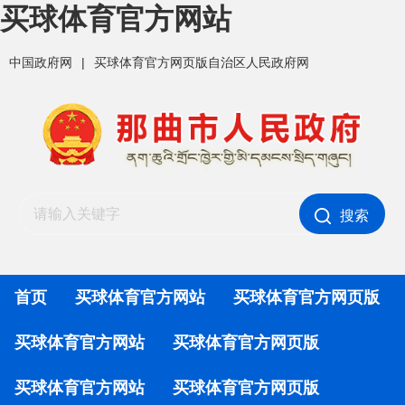
买球体育官方网站
中国政府网
|
买球体育官方网页版自治区人民政府网
搜索
首页
买球体育官方网站
买球体育官方网页版
买球体育官方网站
买球体育官方网页版
买球体育官方网站
买球体育官方网页版