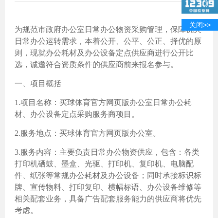
关闭>>
为规范市政府办公室日常办公物资采购管理，保障机关
日常办公运转需求，本着公开、公平、公正、择优的原
则，现就办公耗材及办公设备定点供应商进行公开比
选，诚邀符合资质条件的供应商前来报名参与。
一、项目概括
1.
项目名称：
买球体育官方网页版办公室日常办公耗
材、办公设备定点采购服务商项目
。
2.
服务地点：
买球体育官方网页版办公室
。
3.
服务内容：
主要负责日常办公物资供应，包含：各类
打印机硒鼓、墨盒、光驱、打印机、复印机、电脑配
件、纸张等常规办公耗材及办公设备；同时承接标识标
牌、宣传物料、打印复印、横幅标语、办公设备维修等
相关配套业务，具备广告配套服务能力的供应商将优先
考虑
。