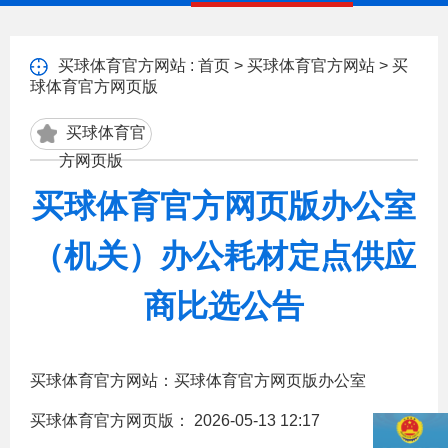
买球体育官方网站 :
首页
>
买球体育官方网站
>
买
球体育官方网页版
买球体育官
方网页版
买球体育官方网页版办公室
（机关）办公耗材定点供应
商比选公告
买球体育官方网站：买球体育官方网页版办公室
买球体育官方网页版：
2026-05-13 12:17