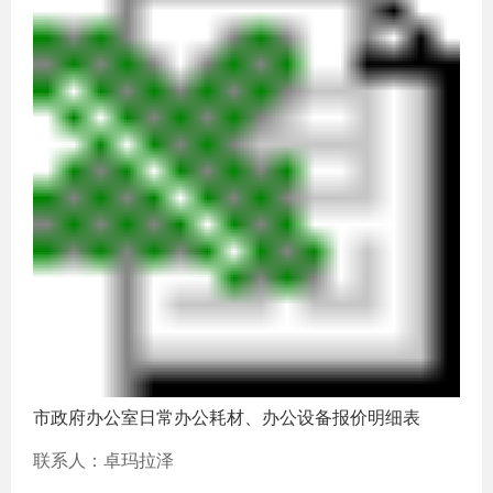
市政府办公室日常办公耗材、办公设备报价明细表
联系人：卓玛拉泽