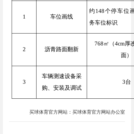
约
148
个停车位
1
车位画线
务车位标识
768
㎡
（
4
cm
厚
2
沥青路面翻新
面）
车辆测速设备采
3
3
台
购、安装
及
调试
买球体育官方网站：买球体育官方网站办公室