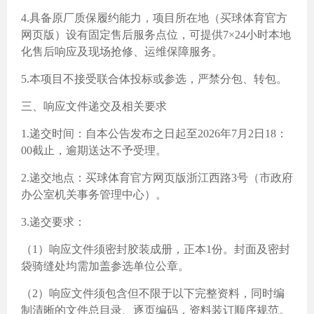
4.
具备原厂质保履约能力，项目所在地（买球体育官方
网页版）设有固定售后服务点位，可提供
7
×
24
小时本地
化售后响应及现场抢修、运维保障服务。
5
.
本项目不接受联合体
投标或参选
，
严禁分包、转包。
三、响应文件递交及相关要求
1.
递交时间：自本公告发布之日起至
2026
年
7
月
2
日
18
：
00
截止，逾期
送达不予受理。
2.
递交地点：买球体育官方网页版浙江西路
3
号（市政府
办公室机关事务管理中心）
。
3.
递交要求：
（
1
）
响应文件须密封胶装成册，正本
1
份。封面
及密封
袋骑缝处均需
加盖
参选
单位
公章。
（
2
）
响应文件
须
包含
但不限于以下完整资料，同时编
制清晰的文件总目录、逐页编码，资料装订顺序规范。