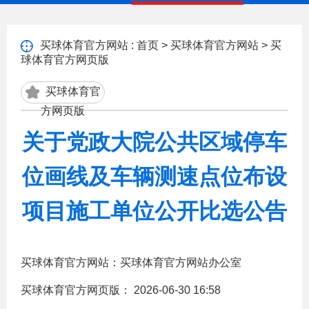
买球体育官方网站 :
首页
>
买球体育官方网站
>
买
球体育官方网页版
买球体育官
方网页版
关于党政大院公共区域停车
位画线及车辆测速点位布设
项目施工单位公开比选公告
买球体育官方网站：买球体育官方网站办公室
买球体育官方网页版：
2026-06-30 16:58