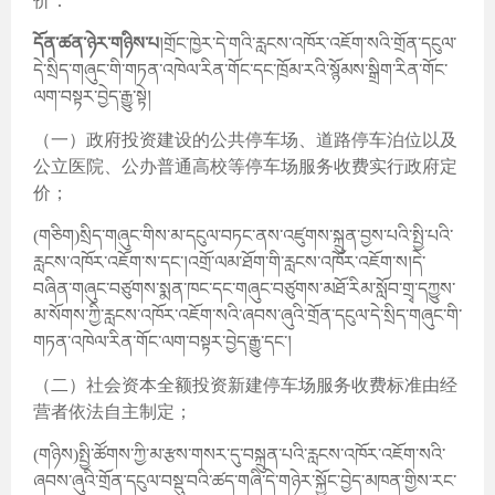
价：
དོན་ཚན་ཉེར་གཉིས་པ
།
གྲོང་ཁྱེར་དེ་གའི་རླངས་འཁོར་འཇོག་སའི་གྲོན་དངུལ་
དེ་སྲིད་གཞུང་གི་གཏན་འཁེལ་རིན་གོང་དང་ཁྲོམ་རའི་སྙོམས་སྒྲིག་རིན་གོང་
ལག་བསྟར་བྱེད་རྒྱུ་སྟེ།
（一）政府投资建设的公共停车场、道路停车泊位以及
公立医院、公办普通高校等停车场服务收费实行政府定
价；
(
གཅིག
)
སྲིད་གཞུང་གིས་མ་དངུལ་བཏང་ནས་འཛུགས་སྐྲུན་བྱས་པའི་སྤྱི་པའི་
རླངས་འཁོར་འཇོག་ས་དང་།འགྲོ་ལམ་ཐོག་གི་རླངས་འཁོར་འཇོག་ས།
དེ་
བཞིན་གཞུང་བཙུགས་སྨན་ཁང་དང་གཞུང་བཙུགས་མཐོ་རིམ་སློབ་གྲྭ་དཀྱུས་
མ་སོགས་ཀྱི་རླངས་འཁོར་འཇོག་སའི་ཞབས་ཞུའི་གྲོན་དངུལ་དེ་སྲིད་གཞུང་གི་
གཏན་འཁེལ་རིན་གོང་ལག་བསྟར་བྱེད་རྒྱུ་དང་།
（二）社会资本全额投资新建停车场服务收费标准由经
营者依法自主制定；
(
གཉིས
)
སྤྱི་ཚོགས་ཀྱི་མ་རྩས་གསར་དུ་བསྐྲུན་པའི་རླངས་འཁོར་འཇོག་སའི་
ཞབས་ཞུའི་གྲོན་དངུལ་བསྡུ་བའི་ཚད་གཞི་དེ་གཉེར་སྐྱོང་བྱེད་མཁན་གྱིས་རང་