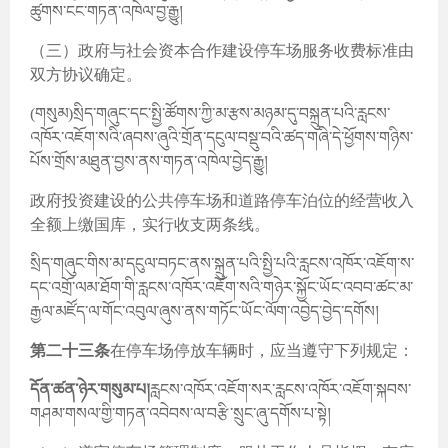
ཚུགས་ངང་གཏན་འཁེལ་བྱ་རྒྱུ།
（三）政府与社会资本合作建设停车场服务收费标准由
双方协议确定。
(
གསུམ
)
སྲིད་གཞུང་དང་སྤྱི་ཚོགས་ཀྱི་མ་རྩས་མཉམ་དུ་བསྐྲུན་པའི་རླངས་
འཁོར་འཇོག་སའི་ཞབས་ཞུའི་གྲོན་དངུལ་བསྡུ་བའི་ཚད་གཞི་དེ་ཕྱོགས་གཉིས་
པོས་གྲོས་མཐུན་བྱས་ནས་གཏན་འཁེལ་བྱེད་རྒྱུ།
政府投资建设的公共停车场和道路停车泊位的经营收入
全额上缴国库，实行收支两条线。
སྲིད་གཞུང་གིས་མ་དངུལ་བཏང་ནས་སྐྲུན་པའི་སྤྱི་པའི་རླངས་འཁོར་འཇོག་ས་
དང་འགྲོ་ལམ་ཐོག་གི་རླངས་འཁོར་འཇོག་སའི་གཉེར་སྐྱོང་ཡོང་འབབ་ཚང་མ་
རྒྱལ་མཛོད་ལ་གོང་འབུལ་ཞུས་ནས་གཏོང་ཡོང་ལོག་འབྱེད་བྱེད་དགོས།
第二十三条
在停车场停放车辆时，应当遵守下列规定：
དོན་ཚན་ཉེར་གསུམ་པ།
རླངས་འཁོར་འཇོག་སར་རླངས་འཁོར་འཇོག་སྐབས་
གཤམ་གསལ་གྱི་གཏན་འབེབས་ལ་བརྩི་སྲུང་ཞུ་དགོས་པ་སྟེ།