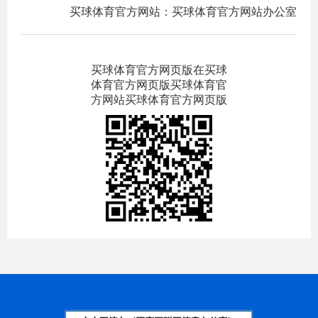
买球体育官方网站：买球体育官方网站办公室
买球体育官方网页版在买球
体育官方网页版买球体育官
方网站买球体育官方网页版