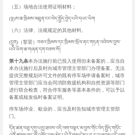
（五）场地合法使用证明
材料；
(
ལྔ
)
ས་ཆ་ཁྲིམས་མཐུན་ངང་བེད་སྤྱོད་བྱེད་པའི་དཔང་ཡིག
（六）法律、法规规定的其他材料。
(
དྲུག
)
（掣罢）
བཅའ་
ཁྲིམས་དང་ཁྲིམས་སྲོལ་ནང་གཏན་འབེབས་བྱས་
པའི་
ཡིག་ཆ་གཞན་དག་བཅས་སོ།
第十九条
本办法施行前已投入使用但未备案的，应当自
本办法施行后及时向城市管理主管部门办理备案。无法
提供完整规划许可文件的既有停车场申请备案时，城市
管理主管部门应当会同消防救援机构和自然资源等部门
进行联合检查，符合停车服务等基本条件的，可以予以
备案或核发临时备案证明。
停车场停业、歇业的，应当及时告知城市管理主管部
门。
དོན་ཚན་བཅུ་དགུ་པ།
བྱ་ཐབས་འདི་ལག་བསྟར་མ་བྱས་གོང་བེད་སྤྱོད་གཏོང་