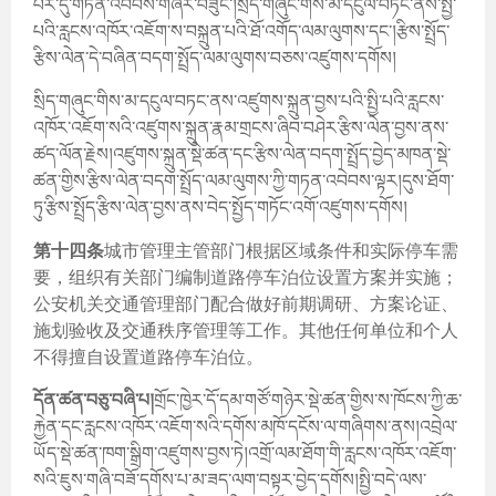
པར་དུ་གཏན་འབེབས་གཞིར་བཟུང་།
སྲིད་གཞུང་གིས་མ་དངུལ་བཏང་ནས་སྤྱི་
པའི་རླངས་འཁོར་འཇོག་ས་བསྐྲུན་པའི་ཐོ་
འགོད་ལམ་ལུགས་དང་།
རྩིས་སྤྲོད་
རྩིས་ལེན་དེ་བཞིན་བདག་སྤྲོད་ལམ་ལུགས་བཅས་འཛུགས་དགོས།
སྲིད་གཞུང་གིས་མ་དངུལ་བཏང་ནས་འཛུགས་སྐྲུན་བྱས་པའི་སྤྱི་པའི་རླངས་
འཁོར་འཇོག་སའི་འཛུགས་སྐྲུན་རྣམ་གྲངས་ཞིབ་བཤེར་རྩིས་ལེན་བྱས་ནས་
ཚད་ལོན་རྗེས།
འཛུགས་སྐྲུན་སྡེ་ཚན་དང་རྩིས་ལེན་བདག་སྤྲོད་བྱེད་མཁན་སྡེ་
ཚན་གྱིས་རྩིས་ལེན་བདག་སྤྲོད་ལམ་ལུགས་ཀྱི་གཏན་འབེབས་ལྟར།
དུས་ཐོག་
ཏུ་རྩིས་སྤྲོད་རྩིས་ལེན་བྱས་ནས་བེད་སྤྱོད་གཏོང་འགོ་འཛུགས་དགོས།
第十四条
城市管理
主管
部门根据区域条件和实际停车需
要，
组织有关部门
编制道路停车泊位设置方案并实施；
公安机关交通管理部门配合做好前期调研、方案论证、
施划验收及交通秩序管理等工作。其他任何单位和个人
不得擅自设置道路停车泊位。
དོན་ཚན་བཅུ་བཞི་པ།
གྲོང་ཁྱེར་དོ་དམ་གཙོ་གཉེར་སྡེ་ཚན་གྱིས་ས་ཁོངས་ཀྱི་ཆ་
རྐྱེན་དང་རླངས་འཁོར་འཇོག་སའི་དགོས་མཁོ་དངོས་ལ་གཞིགས་ནས།
འབྲེལ་
ཡོད་སྡེ་ཚན་ཁག་སྒྲིག་འཛུགས་བྱས་ཏེ།
འགྲོ་ལམ་ཐོག་གི་རླངས་འཁོར་འཇོག་
སའི་ཇུས་གཞི་བཟོ་དགོས་པ་མ་ཟད་ལག་བསྟར་བྱེད་དགོས།
སྤྱི་བདེ་ལས་