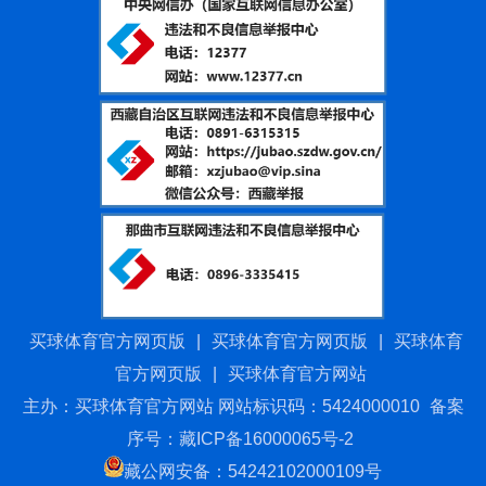
买球体育官方网页版
|
买球体育官方网页版
|
买球体育
官方网页版
|
买球体育官方网站
主办：买球体育官方网站 网站标识码：5424000010
备案
序号：藏ICP备16000065号-2
藏公网安备：54242102000109号