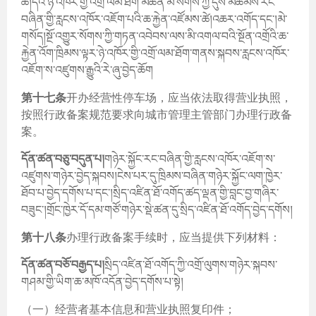
ཚེ།
དེའི་ཉེ་འཁོར་གྱི་འགྲོ་ལམ་ཐོག་མཚན་མོ་སོགས་ཀྱི་དུས་མཚམས་རང་
བཞིན་གྱི་རླངས་འཁོར་འཇོག་པའི་ཆ་རྐྱེན་འཛོམས་ཚེ།
འཆར་འགོད་དང་།
མེ་
གསོད།
སྔོ་འགྱུར་སོགས་ཀྱི་གཏན་འབེབས་ལས་མི་འགལ་བའི་སྔོན་འགྲོའི་ཆ་
རྐྱེན་འོག་ཁྲིམས་ལྟར་ཉེ་འཁོར་གྱི་འགྲོ་ལམ་ཐོག་གནས་སྐབས་རླངས་འཁོར་
འཇོག་ས་འཛུགས་རྒྱུའི་རེ་ཞུ་བྱེད་ཆོག
第十七条
开办经营性停车场，应当依法取得营业执照，
按照行政备案规范要求向城市管理主管部门办理行政备
案。
དོན་ཚན་བཅུ་བདུན་པ།
གཉེར་སྐྱོང་རང་བཞིན་གྱི་རླངས་འཁོར་འཇོག་ས་
འཛུགས་གཉེར་བྱེད་སྐབས།
ངེས་པར་དུ་ཁྲིམས་བཞིན་གཉེར་སྐྱོང་ལག་ཁྱེར་
ཐོབ་པ་བྱེད་དགོས་པ་དང་།སྲིད་འཛིན་ཐོ་འགོད་ཚད་ལྡན་གྱི་བླང་བྱ་གཞིར་
བཟུང་།
གྲོང་ཁྱེར་དོ་དམ་གཙོ་གཉེར་སྡེ་ཚན་དུ་སྲིད་འཛིན་ཐོ་འགོད་བྱེད་དགོས།
第十八条
办理
行政
备案手续时，应当提供下列材料：
དོན་ཚན་བཅོ་བརྒྱད་པ།
སྲིད་འཛིན་ཐོ་འགོད་ཀྱི་འགྲོ་ལུགས་གཉེར་སྐབས་
གཤམ་གྱི་ཡིག་ཆ་མཁོ་འདོན་བྱེད་དགོས་པ་སྟེ།
（一）经营者基本信息和营业执照复印件；