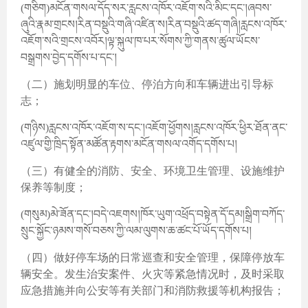
(
གཅིག
)
མངོན་གསལ་དོད་སར་རླངས་འཁོར་འཇོག་སའི་མིང་དང་།ཞབས་
ཞུའི་རྣམ་གྲངས།
རིན་བསྡུའི་གཞི་འཛིན་ས།
རིན་བསྡུའི་ཚད་གཞི།
རླངས་འཁོར་
འཇོག་སའི་གྲངས་འབོར།
ལྟ་སྐུལ་ཁ་པར་སོགས་ཀྱི་གནས་ཚུལ་ཡོངས་
བསྒྲགས་བྱེད་དགོས་པ་དང་།
（二）施划明显的车位、停泊方向和车辆进出引导标
志；
(
གཉིས
)
རླངས་འཁོར་འཇོག་ས་དང་།འཇོག་ཕྱོགས།
རླངས་འཁོར་ཕྱིར་ཐོན་ནང་
འཛུལ་གྱི་ཁྲིད་སྟོན་མཚོན་རྟགས་མངོན་གསལ་འགོད་དགོས་པ།
（三）有健全的消防、安全、环境卫生管理、设施维护
保养等制度；
(
གསུམ
)
མེ་ཟོན་དང་།
བདེ་འཇགས།
ཁོར་ཡུག་འཕྲོད་བསྟེན་དོ་དམ།
སྒྲིག་བཀོད་
སྲུང་སྐྱོང་ཉམས་གསོ་བཅས་ཀྱི་ལམ་ལུགས་ཆ་ཚང་པོ་ཡོད་དགོས་པ།
（四）做好停车场的日常巡查和安全管理，保障停放车
辆安全。发生治安案件、火灾等紧急情况时，及时采取
应急措施并向公安等有关部门和消防救援等机构报告；