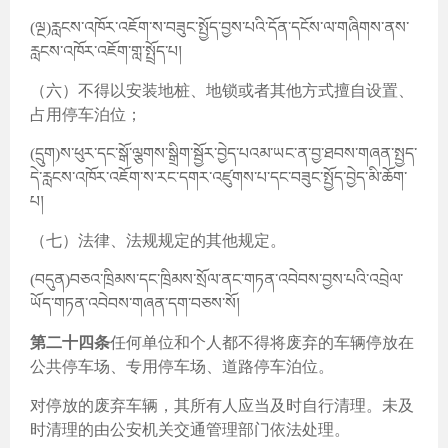
(
ལྔ
)
རླངས་འཁོར་འཇོག་ས་བཟུང་སྤྱོད་བྱས་པའི་དོན་དངོས་ལ་གཞིགས་ནས་
རླངས་འཁོར་འཇོག་གླ་སྤྲོད་པ།
（六）不得以安装地桩、地锁或者其他方式擅自设置、
占用停车泊位；
(
དྲུག
)
ས་ཕུར་དང་སྒོ་ལྕགས་སྒྲིག་སྦྱོར་བྱེད་པའམ་ཡང་ན་བྱ་ཐབས་གཞན་སྤྱད་
དེ་རླངས་འཁོར་འཇོག་ས་རང་དགར་འཛུགས་པ་དང་བཟུང་སྤྱོད་བྱེད་མི་ཆོག་
པ།
（七）法律、法规规定的其他规定。
(
བདུན
)
བཅའ་
ཁྲིམས་དང་ཁྲིམས་སྲོལ་ནང་གཏན་འབེབས་བྱས་པའི་འབྲེལ་
ཡོད་གཏན་འབེབས་གཞན་དག་བཅས་སོ།
第二十四条
任何单位和个人都不得将废弃的车辆停放在
公共停车场、专用停车场、道路停车泊位。
对停放的废弃车辆，其所有人应当及时自行清理。未及
时清理的由公安机关交通管理部门依法处理。