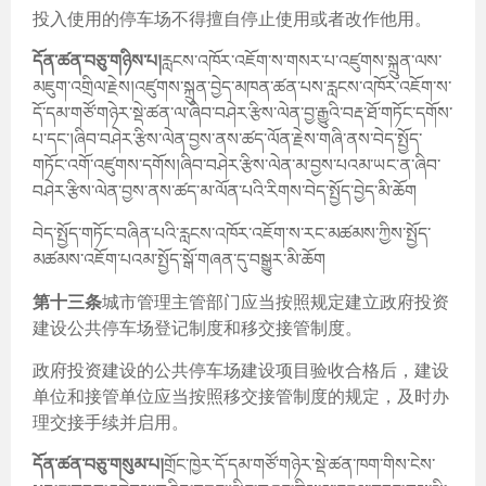
投入使用的停车场不得擅自停止使用或者改作他用。
དོན་ཚན་བཅུ་གཉིས་པ།
རླངས་འཁོར་འཇོག་ས་གསར་པ་འཛུགས་སྐྲུན་ལས་
མཇུག་འགྲིལ་རྗེས།
འཛུགས་སྐྲུན་བྱེད་མཁན་ཚན་པས་རླངས་འཁོར་འཇོག་ས་
དོ་དམ་གཙོ་གཉེར་སྡེ་ཚན་ལ་ཞིབ་བཤེར་རྩིས་ལེན་བྱ་རྒྱུའི་བརྡ་ཐོ་གཏོང་དགོས་
པ་དང་།ཞིབ་བཤེར་རྩིས་ལེན་བྱས་ནས་ཚད་ལོན་རྗེས་གཞི་ནས་བེད་སྤྱོད་
གཏོང་འགོ་འཛུགས་དགོས།
ཞིབ་བཤེར་རྩིས་ལེན་མ་བྱས་པའམ་ཡང་ན་ཞིབ་
བཤེར་རྩིས་ལེན་བྱས་ནས་ཚད་མ་ལོན་པའི་རིགས་བེད་སྤྱོད་བྱེད་མི་ཆོག
བེད་སྤྱོད་གཏོང་བཞིན་པའི་རླངས་འཁོར་འཇོག་ས་རང་མཚམས་ཀྱིས་སྤྱོད་
མཚམས་འཇོག་པའམ་སྤྱོད་སྒོ་གཞན་དུ་བསྒྱུར་མི་ཆོག
第十三条
城市管理
主管
部门应当按照规定建立政府投资
建设公共停车场登记制度和移交接管制度。
政府投资建设的公共停车场建设项目验收合格后，建设
单位和接管单位应当按照移交接管制度的规定，及时办
理交接手续并启用。
དོན་ཚན་བཅུ་གསུམ་པ།
གྲོང་ཁྱེར་དོ་དམ་གཙོ་གཉེར་སྡེ་ཚན་ཁག་གིས་ངེས་