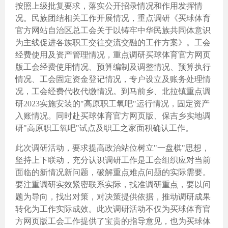
按照上级批复要求，落实公开招录情况和作用发挥情
况。民族团结相关工作开展情况，重点调研《买球体育
官方网站自治区总工会关于以铸牢中华民族共同体意识
为主线促进各族职工交往交流交融的工作方案》。工会
经费使用及资产管理情况，重点调研买球体育官方网页
版工会经费使用情况、预算编制及调整情况、预算执行
情况、工会固定资金登记情况，专户设立及账务处理情
况，工会经费代收代缴情况。到马前乡、北拉镇重点调
研2023实施安装的"高原职工氧吧"运行情况，固定资产
入账情况。同时赴买球体育官方网页版、保吉乡实地调
研"高原职工氧吧"试点及职工之家面积确认工作。
此次调研活动，要求提高政治站位树立"一盘棋"思想，
坚持上下联动，充分认识调研工作是工会组织应对当前
面临的新情况新问题，破解重点难点问题的实际需要。
要注重调研实效紧密联系实际，找准调研重点，要以问
题为导向，找出对策，对决策提供依据，推动调研成果
转化为工作实际成效。此次调研活动不仅为买球体育官
方网页版工会工作提供了宝贵的指导意见，也为买球体