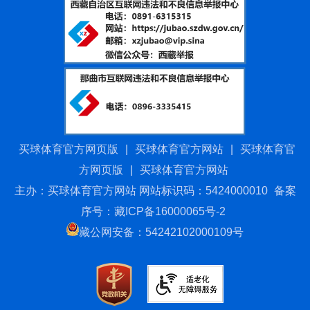
买球体育官方网页版
|
买球体育官方网站
|
买球体育官
方网页版
|
买球体育官方网站
主办：买球体育官方网站 网站标识码：5424000010
备案
序号：藏ICP备16000065号-2
藏公网安备：54242102000109号