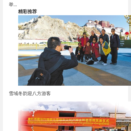
举...
精彩推荐
雪域冬韵迎八方游客