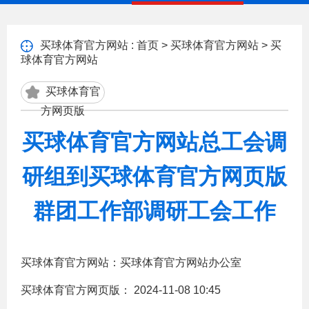
买球体育官方网站 :
首页
>
买球体育官方网站
>
买
球体育官方网站
买球体育官
方网页版
买球体育官方网站总工会调
研组到买球体育官方网页版
群团工作部调研工会工作
买球体育官方网站：买球体育官方网站办公室
买球体育官方网页版：
2024-11-08 10:45