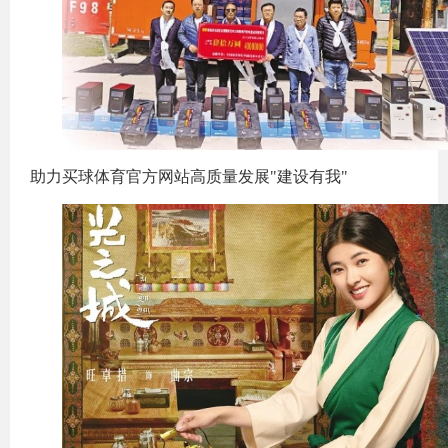
助力买球体育官方网站高质量发展"建设有我"