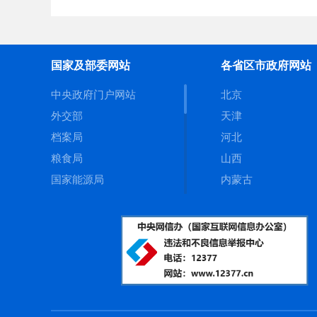
国家及部委网站
各省区市政府网站
中央政府门户网站
北京
外交部
天津
档案局
河北
粮食局
山西
国家能源局
内蒙古
保监会
辽宁
银监会
吉林
旅游局
黑龙江
知识产权局
上海
食品药品监管总局
江苏
林业局
浙江