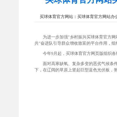
买球体育官方网站：买球体育官方网站办
为进一步加强"乡村振兴买球体育官方网
共"奋进队引导群众增收致富的平台作用，组织
今年9月起，买球体育官方网页版组织各
面对高寒缺氧、复杂多变的恶劣气候条件
下，在辽阔的草原上竖起巨型蓝色光伏板，努