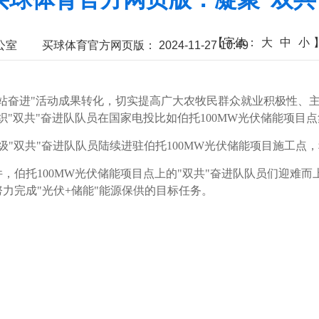
【字体：
大
中
小
公室
买球体育官方网页版：
2024-11-27 10:49
站奋进"活动成果转化，切实提高广大农牧民群众就业积极性、
"双共"奋进队队员在国家电投比如伯托100MW光伏储能项目
级"双共"奋进队队员陆续进驻伯托100MW光伏储能项目施工点
，伯托100MW光伏储能项目点上的"双共"奋进队队员们迎难
力完成"光伏+储能"能源保供的目标任务。