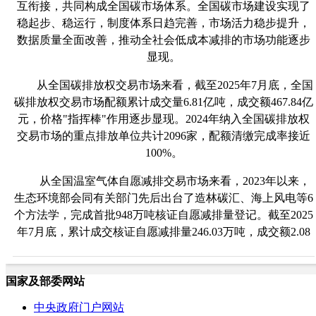
互衔接，共同构成全国碳市场体系。全国碳市场建设实现了
稳起步、稳运行，制度体系日趋完善，市场活力稳步提升，
数据质量全面改善，推动全社会低成本减排的市场功能逐步
显现。
从全国碳排放权交易市场来看，截至2025年7月底，全国
碳排放权交易市场配额累计成交量6.81亿吨，成交额467.84亿
元，价格"指挥棒"作用逐步显现。2024年纳入全国碳排放权
交易市场的重点排放单位共计2096家，配额清缴完成率接近
100%。
从全国温室气体自愿减排交易市场来看，2023年以来，
生态环境部会同有关部门先后出台了造林碳汇、海上风电等6
个方法学，完成首批948万吨核证自愿减排量登记。截至2025
年7月底，累计成交核证自愿减排量246.03万吨，成交额2.08
亿元。
这位负责人表示，经过不断探索和实践，全国碳市场建
国家及部委网站
设统筹把握好节奏和力度，在考虑企业承受能力的同时，充
中央政府门户网站
分激发降碳内生动力，有力促进全社会形成"排碳有成本、减