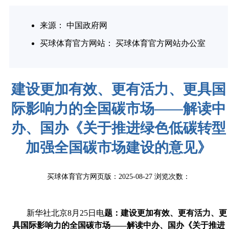
来源：
中国政府网
买球体育官方网站：
买球体育官方网站办公室
建设更加有效、更有活力、更具国
际影响力的全国碳市场——解读中
办、国办《关于推进绿色低碳转型
加强全国碳市场建设的意见》
买球体育官方网页版：2025-08-27 浏览次数：
新华社北京8月25日电
题：建设更加有效、更有活力、更
具国际影响力的全国碳市场——解读中办、国办《关于推进