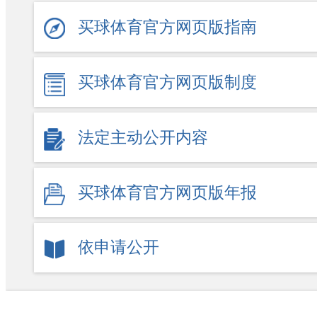
买球体育官方网页版指南
买球体育官方网页版制度
法定主动公开内容
买球体育官方网页版年报
依申请公开