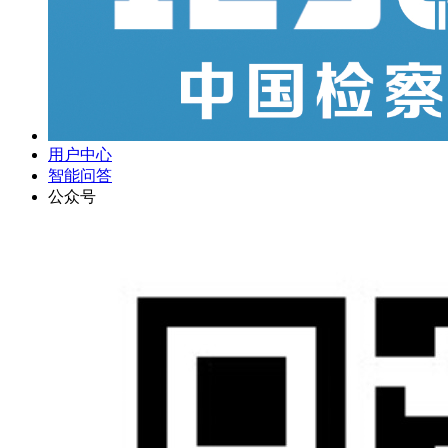
用户中心
智能问答
公众号