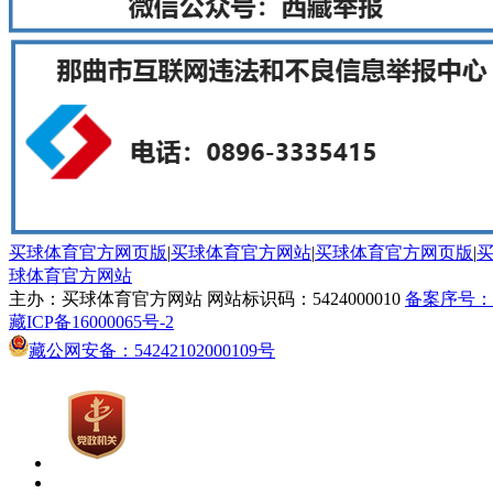
买球体育官方网页版
|
买球体育官方网站
|
买球体育官方网页版
|
球体育官方网站
主办：买球体育官方网站 网站标识码：5424000010
备案序号：
藏ICP备16000065号-2
藏公网安备：54242102000109号