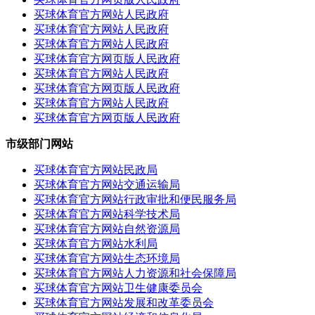
场促进绿色发展跨国合作的桥梁作用，推动国内绿色低碳技
买球体育官方网站人民政府
术、产业等走出去。
买球体育官方网站人民政府
买球体育官方网站人民政府
买球体育官方网页版人民政府
买球体育官方网站人民政府
买球体育官方网页版人民政府
买球体育官方网站人民政府
买球体育官方网页版人民政府
市级部门网站
买球体育官方网站民政局
买球体育官方网站交通运输局
买球体育官方网站行政审批和便民服务局
买球体育官方网站科学技术局
买球体育官方网站自然资源局
买球体育官方网站水利局
买球体育官方网站生态环境局
买球体育官方网站人力资源和社会保障局
买球体育官方网站卫生健康委员会
买球体育官方网站发展和改革委员会