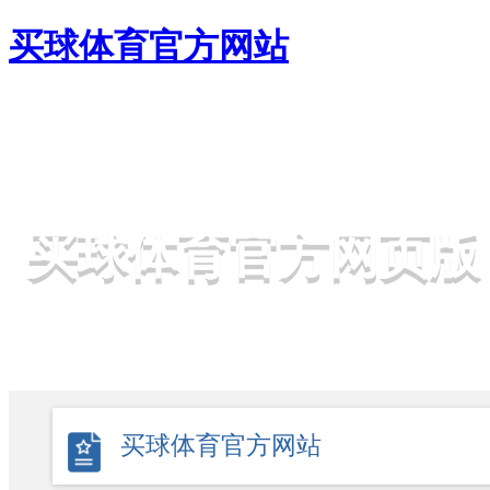
买球体育官方网站
买球体育官方网站
买球体育官方网页版
买球体育官方网站