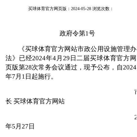
买球体育官方网页版：2024-05-28 浏览次数：
政府令第1号
《买球体育官方网站市政公用设施管理办
法》已经2024年4月29日二届买球体育官方网
页版第28次常务会议通过，现予公布，自2024
年7月1日起施行。
长 买球体育官方网站
年5月27日