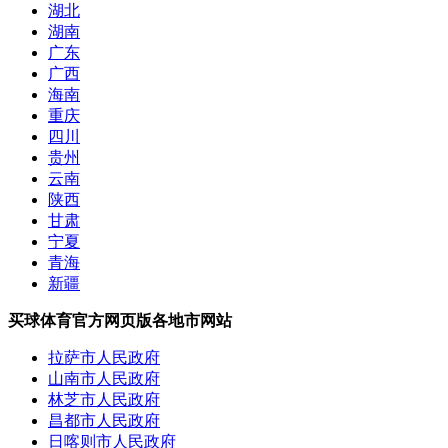
收集站、生活垃圾转运站、生活垃圾分拣中
湖北
湖南
心、生活垃圾无害化处理场、建筑垃圾处置场
广东
及其附属设施等；
广西
海南
（五）城市供水与排水处理设施，包括水
重庆
源地、自来水厂、城市供水管道、泵站、高位
四川
贵州
水池、取水点、雨水管道、雨水井、雨水篦
云南
子、排污管道、排水河道、沟渠、污水处理
陕西
厂、污水井、排污口及其附属设施等；
甘肃
宁夏
（六）城市供暖设施，包括集中供暖的管
青海
新疆
网、检查井、换热站、热源厂及其附属设施
等；
买球体育官方网页版各地市网站
（七）城市供氧设施，包括氧气厂站、供
拉萨市人民政府
山南市人民政府
氧管道及其附属设施等；
林芝市人民政府
（八）城市燃气设施，包括液化石油气罐
昌都市人民政府
日喀则市人民政府