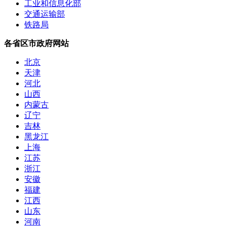
工业和信息化部
设施、盲道、公共停车场、管线走廊、安全通
交通运输部
道、路缘石、窨井盖、护栏、标识标线、街道
铁路局
标牌、交通信号灯、公交站台、市政视频监控
各省区市政府网站
设施、市政消防设施、道路绿化控制用地、道
北京
路桥涵及其附属设施等；
天津
河北
（二）城市照明设施，包括城市道路、桥
山西
梁、地下通道、广场、公共绿地、赛马场等公
内蒙古
共场所的路灯灯具、灯箱、变压器、配电间、
辽宁
吉林
输配电线路、地下电缆、智慧路灯设施和街道
黑龙江
楼体景观亮化及其附属设施等；
上海
江苏
（三）城市园林绿化设施，包括公园、广
浙江
场、公共绿地、赛马场及其附属设施等；
安徽
福建
（四）城市环卫设施，包括公共厕所、垃
江西
山东
圾站（箱、桶、围、亭）、果皮箱、生活垃圾
河南