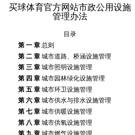
买球体育官方网站市政公用设施
管理办法
目录
第 一 章
总则
第 二 章
城市道路、桥涵设施管理
第 三 章
城市照明设施管理
第 四 章
城市园林绿化设施管理
第 五 章
城市环卫设施管理
第 六 章
城市供水与排水设施管理
第 七 章
城市供暖设施管理
第 八 章
城市供氧设施管理
第 九 章
城市燃气设施管理