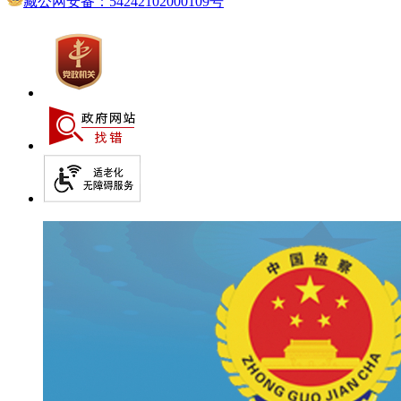
位负责保修。
藏公网安备：54242102000109号
第九条
承担市政公用设施养护、维修的单
位应当严格按照市政公用设施养护、维修的技
术规范，定期对市政设施进行养护、维修，确
保其安全稳定运行。
市政公用设施行政主管部门负责对养护、
维修的质量进行监督检查。
第十条
因交通事故损坏市政公用设施的，
有关部门在处理事故的同时应当通知市政公用
设施行政主管部门。交通事故肇事方应当保护
现场，配合抢修，并承担赔偿责任。
第二章 城市道路、桥涵设施管理
第十一条
禁止以下危害城市道路、桥涵设
施的行为：