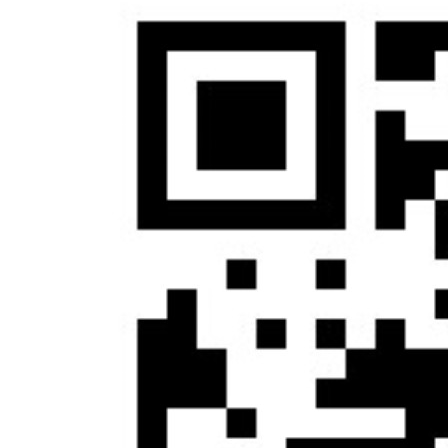
（八）擅自在城市道路、桥涵上行驶或者
停放履带车、铁轮车或者超重、超高、超长、
超宽车辆；
（九）其他损坏、侵占城市道路桥涵的行
为。
第十二条
任何单位和个人不得擅自占用、
挖掘城市道路。
因特殊情况需要临时占用城市道路的，须
经市政公用设施行政主管部门和公安交通管理
部门批准，方可按照规定占用。
经批准临时占用城市道路的，不得损坏城
市道路；占用期满后，应当及时清理占用现
场，恢复城市道路原状；因临时占用导致城市