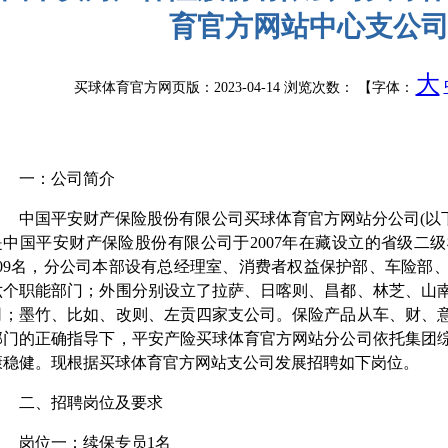
育官方网站中心支公
大
买球体育官方网页版：2023-04-14 浏览次数：
【字体：
一：公司简介
中国平安财产保险股份有限公司买球体育官方网站分公司
(
以
是中国平安财产保险股份有限公司于
2007
年在藏设立的省级二级
09
名，分公司本部设有总经理室、消费者权益保护部、车险部
六个职能部门
；
外围分别设立了拉萨、日喀则、昌都、林芝、山
司
；
墨竹、比如、改则、左贡四家支公司。保险产品从车、财、
部门的正确指导下，平安产险买球体育官方网站分公司依托集团
康稳健。现根据买球体育官方网站支公司发展招聘如下岗位。
二、招聘岗位及要求
岗位
一
：续保专员
1
名