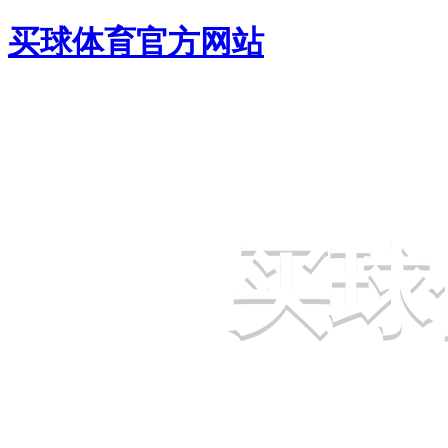
买球体育官方网站
买球体育官方网站
买球