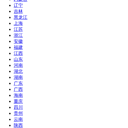
辽宁
吉林
黑龙江
上海
江苏
浙江
安徽
福建
江西
山东
河南
湖北
湖南
广东
广西
海南
重庆
四川
贵州
云南
陕西