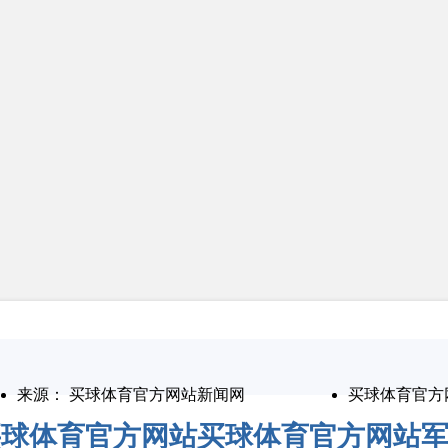
来源：
买球体育官方网站新闻网
买球体育官方
买球体育官方网站买球体育官方网站