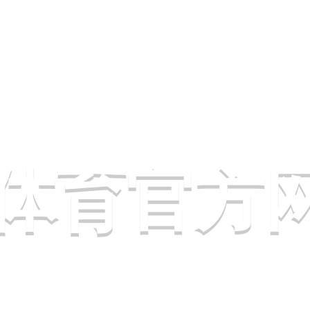
版
体育官方