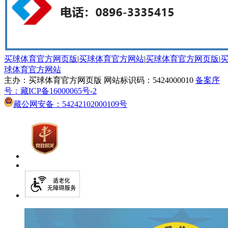
如今的兴民社区，人居环境整洁有序，崇德向善蔚然成
风，民族团结更加巩固。兴民社区新时代文明实践站正以贴
心的服务、丰富的活动，让科学文明健康的生活方式在买球
体育官方网页版大地持续扎根。"文明创建不是一阵风，而要
融入民生的每一件小事，让居民在看得见、摸得着的变化
买球体育官方网页版
|
买球体育官方网站
|
买球体育官方网页版
|
中，感受到科学的力量、文明的温度、健康的价值。"买球体
球体育官方网站
育官方网页版街道党工委书记贡嘎益西说。
主办：买球体育官方网页版 网站标识码：5424000010
备案序
号：藏ICP备16000065号-2
藏公网安备：54242102000109号