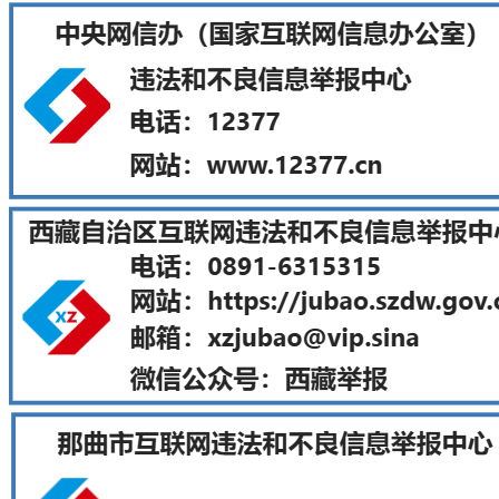
且传播了科学健康的文明生活理念。
文明实践站，激活"邻"聚力
走进兴民社区新时代文明实践站，墙上的"文明模范
墙"格外醒目，这里贴着志愿者其美拉姆帮老人送餐的照片，
也有居民洛桑主动清理小区垃圾的身影。
作为文明传播的主阵地，实践站通过多样化活动，让文
明礼仪渗透社区的每一个角落。
针对"一老一小"重点群体，实践站打造200平方米的全龄
成长空间，开设"红领巾小课堂"，组织大学生志愿者为孩子
们辅导作业、讲解传统文化知识；开展"银龄安康"活动，为
老人举办棋牌赛、合唱会。
在公共场所文明培育上，实践站组建"文明劝导队"，志
愿者身穿红马甲，在小区里宣传垃圾分类，在路口引导文明
出行；利用微信群、短视频等平台，推送藏汉双语的文明礼
仪小贴士，让居民随处可见、随时能学。