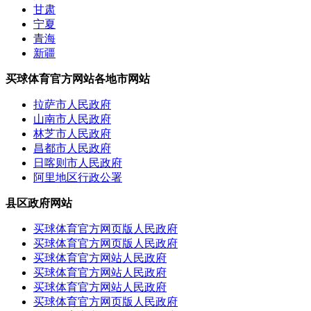
甘肃
宁夏
青海
新疆
买球体育官方网站各地市网站
拉萨市人民政府
山南市人民政府
林芝市人民政府
昌都市人民政府
日喀则市人民政府
阿里地区行政公署
县区政府网站
买球体育官方网页版人民政府
买球体育官方网页版人民政府
买球体育官方网站人民政府
买球体育官方网站人民政府
买球体育官方网站人民政府
买球体育官方网页版人民政府