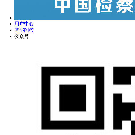
用户中心
智能问答
公众号