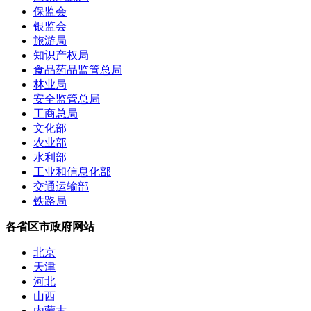
保监会
银监会
旅游局
知识产权局
食品药品监管总局
林业局
安全监管总局
工商总局
文化部
农业部
水利部
工业和信息化部
交通运输部
铁路局
各省区市政府网站
北京
天津
河北
山西
内蒙古