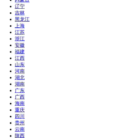
辽宁
吉林
黑龙江
上海
江苏
浙江
安徽
福建
江西
山东
河南
湖北
湖南
广东
广西
海南
重庆
四川
贵州
云南
陕西