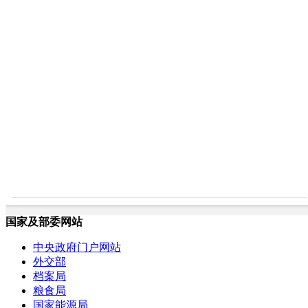
国家及部委网站
中央政府门户网站
外交部
档案局
粮食局
国家能源局