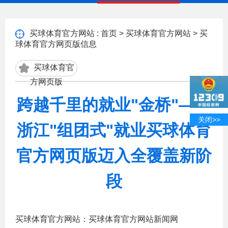
买球体育官方网站 :
首页
>
买球体育官方网站
>
买
球体育官方网页版信息
买球体育官
方网页版
跨越千里的就业"金桥"——
关闭>>
浙江"组团式"就业买球体育
官方网页版迈入全覆盖新阶
段
买球体育官方网站：买球体育官方网站新闻网