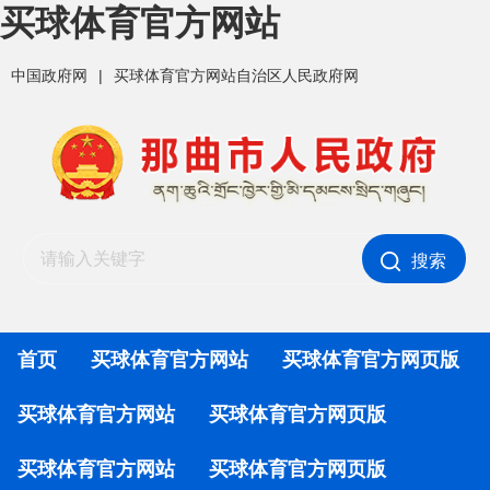
买球体育官方网站
中国政府网
|
买球体育官方网站自治区人民政府网
搜索
首页
买球体育官方网站
买球体育官方网页版
买球体育官方网站
买球体育官方网页版
买球体育官方网站
买球体育官方网页版