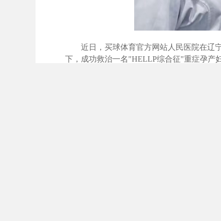
近日，买球体育官方网站人民医院在辽
下，成功救治一名"HELLP综合征"重症
设取得显著成效，买球体育官方网站妇科微
据了解，患者为35岁的买球体育官方网
上腹疼痛，乘急救车转诊至买球体育官方网站人
"此次救治成功是辽藏两地医疗协作的典
育官方网页版医疗队进驻买球体育官方网页版
高应急能力等措施，重点攻关妊娠期高血压疾
性提升当地妇产科诊疗水平。
下一步，买球体育官方网站人民医院将
坚实保障。