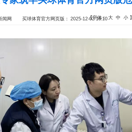
【字体：
大
中
小
新闻网
买球体育官方网页版：
2025-12-02 16:10