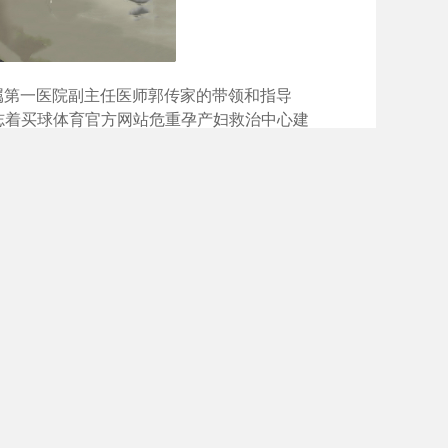
属第一医院副主任医师郭传家的带领和指导
标志着买球体育官方网站危重孕产妇救治中心建
下肢水肿，并未引起重视。当日上午于家中突发
135mmHg。
方网站人民医院院长刘宇峰表示。辽宁买球体
的特点，通过加强规范流程建设、传帮带、提
栓塞等严重危害当地孕产妇的急危重症，系统
设及人才梯队建设，为雪域高原母婴安全提供
买球体育官方网站：买球体育官方网站办公室