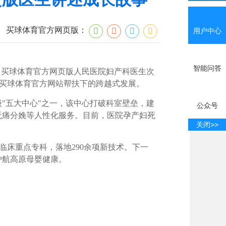
】
买球体育官方网页版：
用户中心
智能问答
，买球体育官方网页版人民医院妇产科医生次
院在买球体育官方网站帮扶下的跨越式发展。
"五大中心"之一，该中心打破科室壁垒，建
公众号
无痛分娩等人性化服务。目前，医院孕产妇死
关闭>>
临床重点专科，落地290余项新技术。下一
护航高原母婴健康。