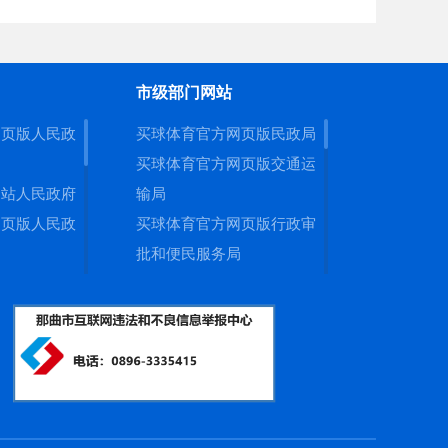
市级部门网站
网页版人民政
买球体育官方网页版民政局
买球体育官方网页版交通运
网站人民政府
输局
网页版人民政
买球体育官方网页版行政审
批和便民服务局
网页版人民政
买球体育官方网页版科学技
术局
网页版人民政
买球体育官方网页版自然资
源局
网站人民政府
买球体育官方网页版水利局
网页版人民政
买球体育官方网页版生态环