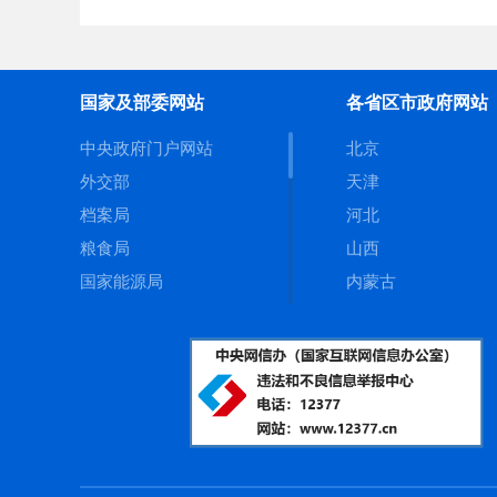
国家及部委网站
各省区市政府网站
中央政府门户网站
北京
外交部
天津
档案局
河北
粮食局
山西
国家能源局
内蒙古
保监会
辽宁
银监会
吉林
旅游局
黑龙江
知识产权局
上海
食品药品监管总局
江苏
林业局
浙江