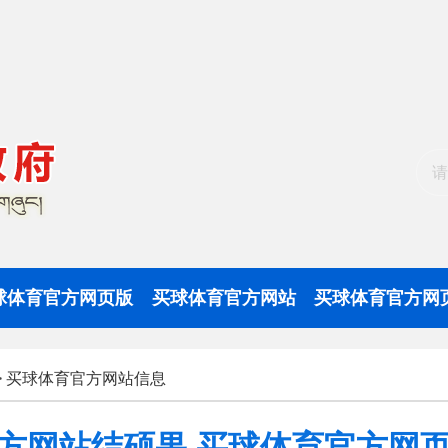
球体育官方网页版
买球体育官方网站
买球体育官方网
>
买球体育官方网站信息
官方网站结硕果 买球体育官方网