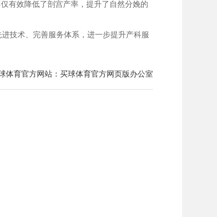
不仅有效降低了剖宫产率，提升了自然分娩的
先进技术、完善服务体系，进一步提升产科服
球体育官方网站：买球体育官方网页版办公室