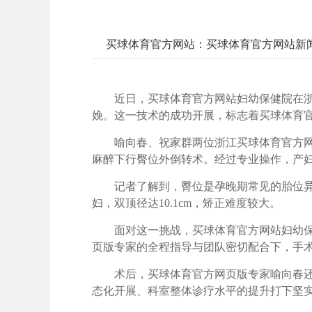
买球体育官方网站：买球体育官方网站新
近日，买球体育官方网站妇幼保健院在浙
娩。这一技术的成功开展，标志着买球体育
喻向春、祝家群两位浙江买球体育官方
麻醉下行臀位外倒转术。经过专业操作，产
记者了解到，臀位是孕晚期常见的胎位
妇，双顶径达10.1cm，矫正难度较大。
面对这一挑战，买球体育官方网站妇幼
页版专家的全程指导与团队密切配合下，手术
术后，买球体育官方网页版专家喻向春
态化开展、科室整体诊疗水平的提升打下坚