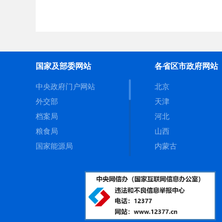
国家及部委网站
各省区市政府网站
中央政府门户网站
北京
外交部
天津
档案局
河北
粮食局
山西
国家能源局
内蒙古
保监会
辽宁
银监会
吉林
旅游局
黑龙江
知识产权局
上海
食品药品监管总局
江苏