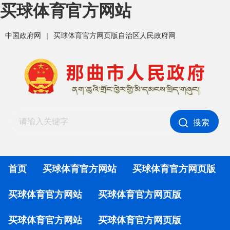
买球体育官方网站
中国政府网
|
买球体育官方网页版自治区人民政府网
搜索
首页
买球体育官方网站
买球体育官方网页版
买球体育官方网站
买球体育官方网页版
买球体育官方网站
买球体育官方网页版