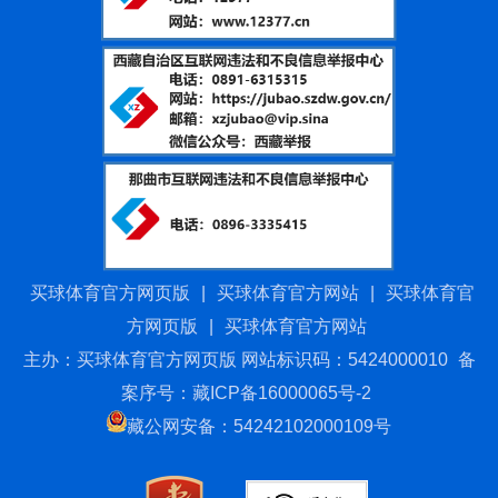
买球体育官方网页版
|
买球体育官方网站
|
买球体育官
方网页版
|
买球体育官方网站
主办：买球体育官方网页版 网站标识码：5424000010
备
案序号：藏ICP备16000065号-2
藏公网安备：54242102000109号