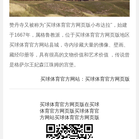
赞丹寺又被称为
"买球体育官方网页版小布达拉"
，始建
于
1667
年，属格鲁教派，
位于
买球体育官方网页版地区
买球体育官方网站
县城，
寺内珍藏大量的佛像、壁画、
藏经印册等，具有很高的文物价值和艺术价值
，传说曾
是格萨尔王妃森江珠姆的宫堡。
买球体育官方网站：买球体育官方网页版
买球体育官方网页版在买球
体育官方网页版买球体育官
方网站买球体育官方网页版