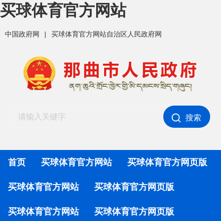
买球体育官方网站
中国政府网
|
买球体育官方网站自治区人民政府网
搜索
首页
买球体育官方网站
买球体育官方网页版
买球体育官方网站
买球体育官方网页版
买球体育官方网站
买球体育官方网页版