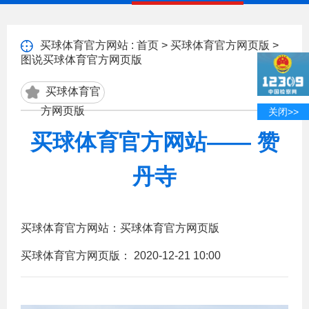
买球体育官方网站 :
首页
>
买球体育官方网页版
>
图说买球体育官方网页版
买球体育官
方网页版
关闭>>
买球体育官方网站—— 赞
丹寺
买球体育官方网站：买球体育官方网页版
买球体育官方网页版：
2020-12-21 10:00