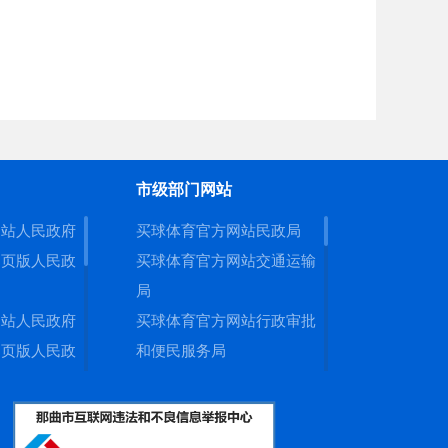
市级部门网站
网站人民政府
买球体育官方网站民政局
网页版人民政
买球体育官方网站交通运输
局
网站人民政府
买球体育官方网站行政审批
网页版人民政
和便民服务局
买球体育官方网站科学技术
网页版人民政
局
买球体育官方网站自然资源