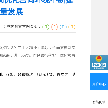
量发展
】
买球体育官方网页版：
坚持以党的二十大精神为统领，全面贯彻落实
固成果，进一步改进作风狠抓落实，优化营商
洲、赖蛟、普布顿珠、嘎玛泽登、肖友才、达
用户中心
智能问答