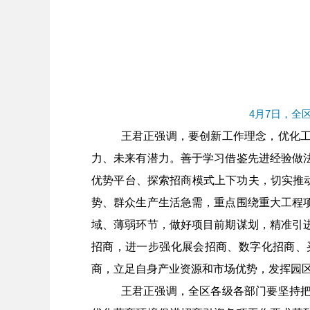
4月7日，全
王君正强调，要创新工作理念，优化
力、未来有潜力。
善于学习借鉴先进经验做
优势平台、探索招商模式上下功夫，切实推
势、群众生产生活急需，重点围绕重大工程
域、薄弱环节，做好项目前期谋划，精准引
招商，
进一步强化展会招商、数字化招商、
商，
立足自身产业资源和市场优势，发挥园
王君正强调，
全区各级各部门要坚持