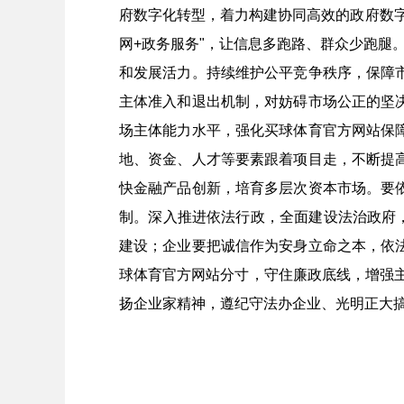
府数字化转型，着力构建协同高效的政府数
网+政务服务"，让信息多跑路、群众少跑腿
和发展活力。持续维护公平竞争秩序，保障
主体准入和退出机制，对妨碍市场公正的坚
场主体能力水平，
强化买球体育官方网站保
地、资金、人才等要素跟着项目走，不断提
快金融产品创新，培育多层次资本市场。
要
制。深入推进依法行政，全面建设法治政府
建设；企业要把诚信作为安身立命之本，依
球体育官方网站分寸，守住廉政底线，增强主
扬企业家精神，遵纪守法办企业、光明正大