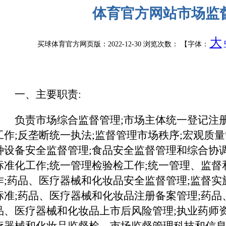
体育官方网站市场监
大
买球体育官方网页版：2022-12-30 浏览次数：
【字体：
一、主要职责
:
负责市场综合监督管理
;市场主体统一登记注
工作;反垄断统一执法;监督管理市场秩序;宏观质量
种设备安全监督管理;食品安全监督管理和综合协调
标准化工作;统一管理检验检工作;统一管理、监督
作;药品、医疗器械和化妆品安全监督管理;监督
标准;药品、医疗器械和化妆品注册备案管理;药品
品、医疗器械和化妆品上市后风险管理;执业药师