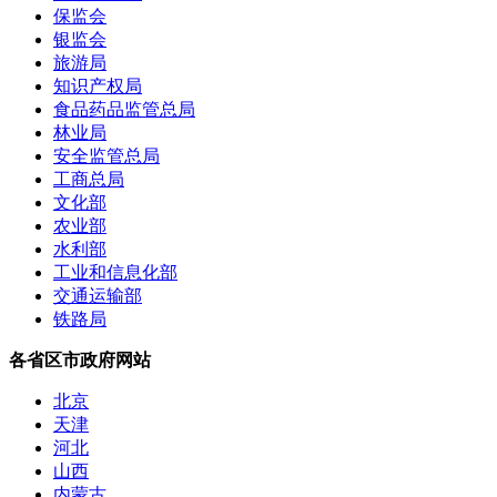
保监会
银监会
旅游局
知识产权局
食品药品监管总局
林业局
安全监管总局
工商总局
文化部
农业部
水利部
工业和信息化部
交通运输部
铁路局
各省区市政府网站
北京
天津
河北
山西
内蒙古