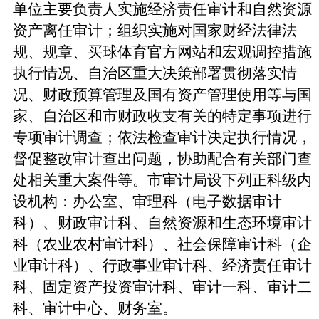
单位主要负责人实施经济责任审计和自然资源
资产离任审计；组织实施对国家财经法律法
规、规章、买球体育官方网站和宏观调控措施
执行情况、自治区重大决策部署贯彻落实情
况、财政预算管理及国有资产管理使用等与国
家、自治区和市财政收支有关的特定事项进行
专项审计调查；依法检查审计决定执行情况，
督促整改审计查出问题，协助配合有关部门查
处相关重大案件等。
市审计局
设
下列
正科级内
设
机构：办公室、审理科
（
电子数据审计
科
）
、财政审计科、
自然资源和生态环境审计
科（农业农村审计科）、社会保障审计科（企
业审计科）、
行政事业审计科、
经济责任审计
科、
固定资产投资审计科、
审计一科、审计二
科
、审计中心、财务室
。