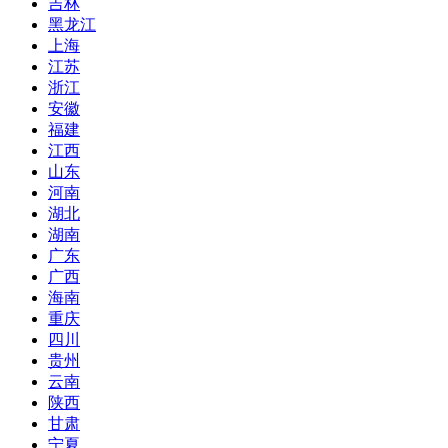
吉林
黑龙江
上海
江苏
浙江
安徽
福建
江西
山东
河南
湖北
湖南
广东
广西
海南
重庆
四川
贵州
云南
陕西
甘肃
宁夏