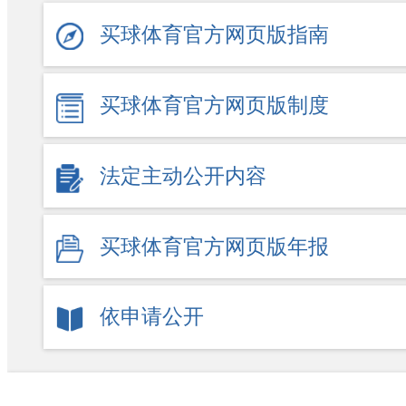
买球体育官方网页版指南
买球体育官方网页版制度
法定主动公开内容
买球体育官方网页版年报
依申请公开