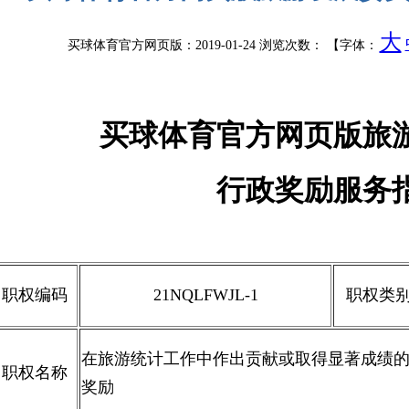
大
买球体育官方网页版：2019-01-24 浏览次数：
【字体：
买球体育官方网页版
旅
行政奖励服务
职权编码
21NQLFWJL-1
职权类
在旅游统计工作中作出贡献或取得显著成绩
职权名称
奖励