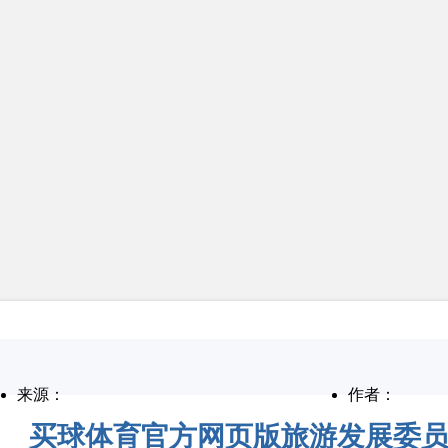
来源：
作者：
买球体育官方网页版旅游发展委