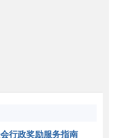
员会行政奖励服务指南