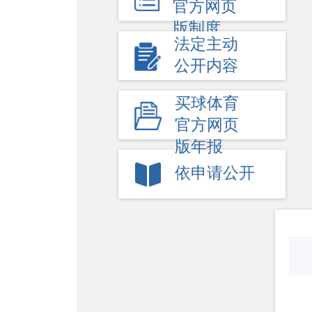
官方网页
版制度
法定主动
公开内容
买球体育
官方网页
版年报
依申请公开