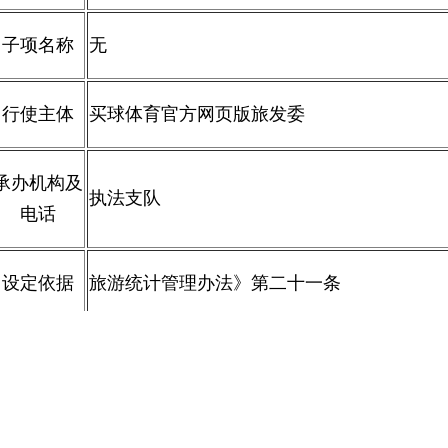
子项名称
无
行使主体
买球体育官方网页版
旅发委
承办机构及
执法支队
电话
设定依据
旅游统计管理办法》第二十一条
行政
在旅游统计工作中作出贡献或取得显著成绩
奖励
奖励行为