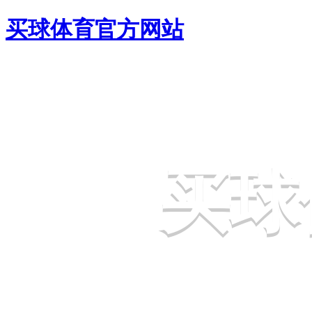
买球体育官方网站
买球体育官方网页
买球