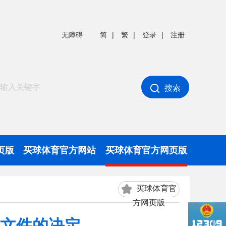
无障碍
简
|
繁
|
登录
|
注册
搜索
页版
买球体育官方网站
买球体育官方网页版
买球体育官
方网页版
文件的决定