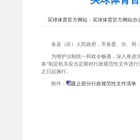
买球体育官方网站：买球体育官方网站办
各县（区）人民政府，市各委、办、局
为维护法制统一和政令畅通，深入推进
条
"
制定机关应当定期对行政规范性文件进行
之日起施行。
附件：
废止部分行政规范性文件清单