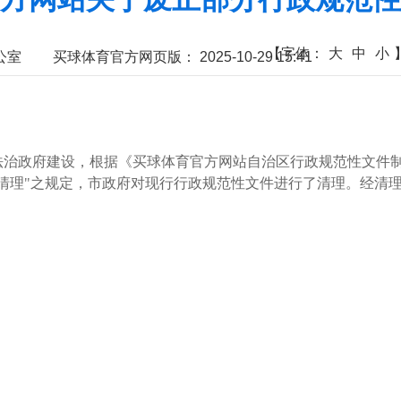
【字体：
大
中
小
公室
买球体育官方网页版：
2025-10-29 15:41
：
法治政府建设，根据《买球体育官方网站自治区行政规范性文件
清理
"之规定，市政府
对现行行政规范性文件进行了清理。经清