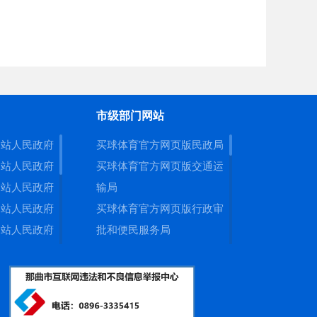
市级部门网站
网站人民政府
买球体育官方网页版民政局
网站人民政府
买球体育官方网页版交通运
网站人民政府
输局
网站人民政府
买球体育官方网页版行政审
网站人民政府
批和便民服务局
网页版人民政
买球体育官方网页版科学技
术局
网页版人民政
买球体育官方网页版自然资
源局