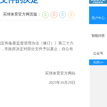
】
买球体育官方网页版：
用户中心
智能问答
制定和备案监督管理办法（修订）》
第三十六
理，市政府决定对部分文件予以废止，自公布
公众号
关闭>>
买球体育官方网站
2025
年
10
月
2
9
日