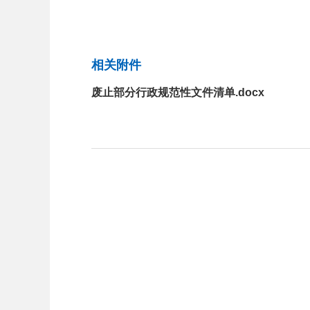
相关附件
废止部分行政规范性文件清单.docx