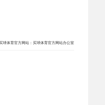
买球体育官方网站：买球体育官方网站办公室