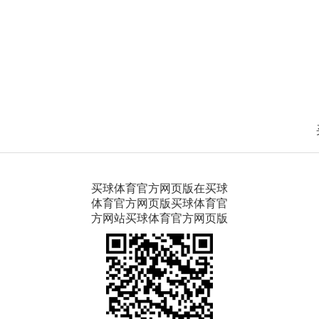
买球体育官方网页版在买球
体育官方网页版买球体育官
方网站买球体育官方网页版