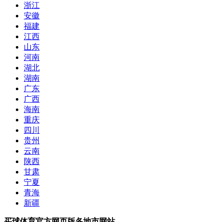
浙江
安徽
福建
江西
山东
河南
湖北
湖南
广东
广西
海南
重庆
四川
贵州
云南
陕西
甘肃
宁夏
青海
新疆
买球体育官方网页版各地市网站