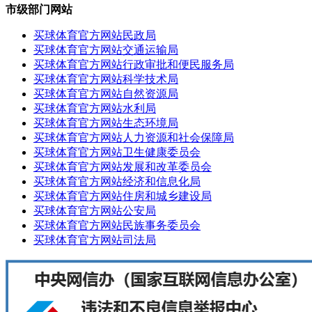
市级部门网站
买球体育官方网站民政局
买球体育官方网站交通运输局
买球体育官方网站行政审批和便民服务局
买球体育官方网站科学技术局
买球体育官方网站自然资源局
买球体育官方网站水利局
买球体育官方网站生态环境局
买球体育官方网站人力资源和社会保障局
买球体育官方网站卫生健康委员会
买球体育官方网站发展和改革委员会
买球体育官方网站经济和信息化局
买球体育官方网站住房和城乡建设局
买球体育官方网站公安局
买球体育官方网站民族事务委员会
买球体育官方网站司法局