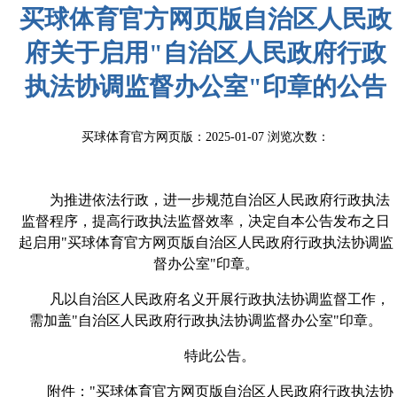
买球体育官方网页版自治区人民政
府关于启用"自治区人民政府行政
执法协调监督办公室"印章的公告
买球体育官方网页版：2025-01-07 浏览次数：
为推进依法行政，进一步规范自治区人民政府行政执法
监督程序，提高行政执法监督效率，决定自本公告发布之日
起启用"买球体育官方网页版自治区人民政府行政执法协调监
督办公室"印章。
凡以自治区人民政府名义开展行政执法协调监督工作，
需加盖"自治区人民政府行政执法协调监督办公室"印章。
特此公告。
附件："买球体育官方网页版自治区人民政府行政执法协