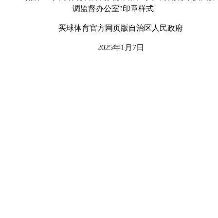
调监督办公室"印章样式
买球体育官方网页版自治区人民政府
2025年1月7日