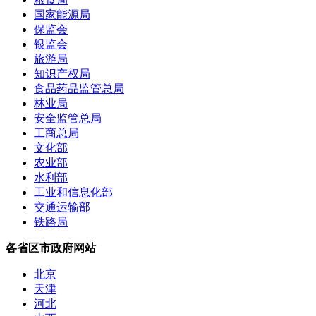
国家能源局
保监会
银监会
旅游局
知识产权局
食品药品监管总局
林业局
安全监管总局
工商总局
文化部
农业部
水利部
工业和信息化部
交通运输部
铁路局
各省区市政府网站
北京
天津
河北