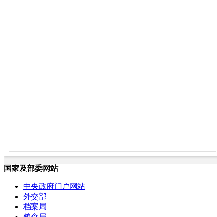
国家及部委网站
中央政府门户网站
外交部
档案局
粮食局