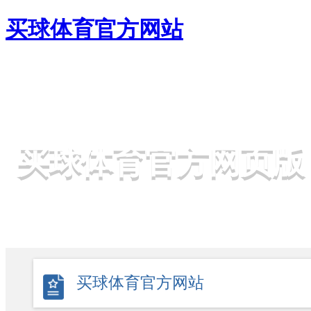
买球体育官方网站
买球体育官方网页版
买球体育官方网页版
买球体育官方网站