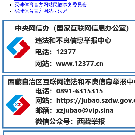
买球体育官方网站民族事务委员会
买球体育官方网站司法局