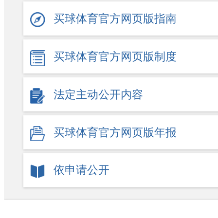
买球体育官方网页版指南
买球体育官方网页版制度
法定主动公开内容
买球体育官方网页版年报
依申请公开