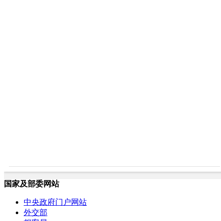
国家及部委网站
中央政府门户网站
外交部