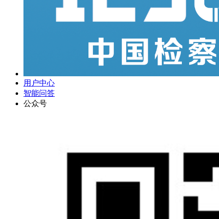
用户中心
智能问答
公众号