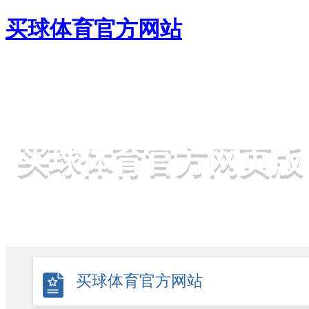
买球体育官方网站
买球体育官方网站
买球体育官方网页版
买球体育官方网站