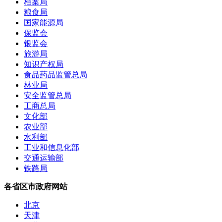
档案局
粮食局
国家能源局
保监会
银监会
旅游局
知识产权局
食品药品监管总局
林业局
安全监管总局
工商总局
文化部
农业部
水利部
工业和信息化部
交通运输部
铁路局
各省区市政府网站
北京
天津