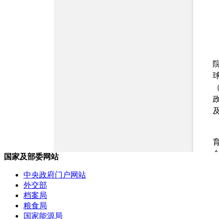
国家及部委网站
中央政府门户网站
外交部
档案局
粮食局
国家能源局