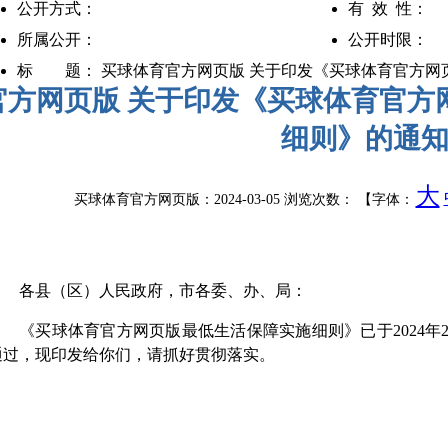
公开方式：
有
效
性：
所属公开：
公开时限：
标
题：
买球体育官方网页版 关于印发《买球体育官方网
官方网页版 关于印发《买球体育官方
细则》的通
大
买球体育官方网页版：2024-03-05 浏览次数：
【字体：
各县（区）人民政府，市各委、办、局：
《买球体育官方网页版最低生活保障实施细则》已于
2024
年
通过，现印发给你们，请抓好贯彻落实。