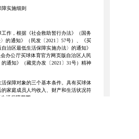
保障实施
细则
障工作，根据《社会救助暂行办法》
（
国务
法〉的通知》
（
民发〔
2021
〕
57
号
）、《买
版自治区最低生活保障实施办法〉的通知》
员会办公厅
买球体育官方网页版自治区人民
〉的通知》
（
藏党办发〔
2021
〕
31
号
）
精神
生活保障对象的三个基本条件。
具有买球体
活的家庭成员人均收入、财产和生活状况符
低生活保障范围。
衔接，除
"单人户"保障对象外，实行差额补