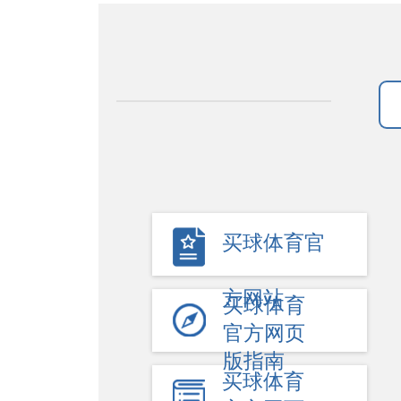
买球体育官
方网站
买球体育
官方网页
版指南
买球体育