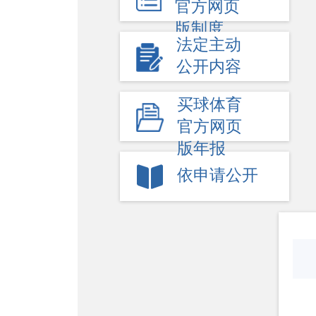
官方网页
版制度
法定主动
公开内容
买球体育
官方网页
版年报
依申请公开